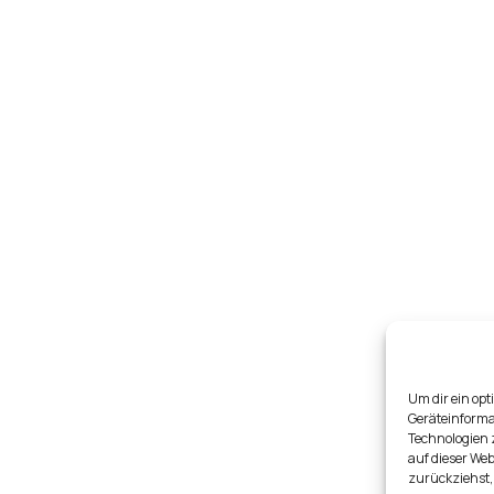
Um dir ein opt
Geräteinforma
Technologien 
auf dieser Web
zurückziehst,