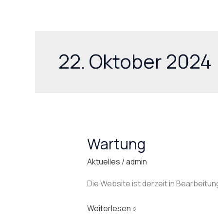
Zum
Inhalt
springen
22. Oktober 2024
Wartung
Wartung
Aktuelles
/
admin
Die Website ist derzeit in Bearbeitung
Weiterlesen »