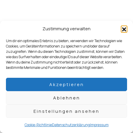
Zustimmung verwalten
Datenschutzerklärung
Impressum
Um dir ein optimales Erlebnis zu bieten, verwenden wir Technologien wie
Cookies, um Geräteinformationen zu speichern und/oder darauf
Cookie-Richtlinie (EU)
zuzugreifen. Wenn du diesen Technologien zustimmst, können wir Daten
wie das Surfverhalten oder eindeutige IDs auf dieser Website verarbeiten.
Wenn du deine Zustimmung nicht erteilst oder zurückziehst, können
bestimmte Merkmale und Funktionen beeinträchtigt werden.
Facebook
Instagram
Akzeptieren
Ablehnen
Einstellungen ansehen
Cookie-Richtlinie
Datenschutzerklärung
Impressum