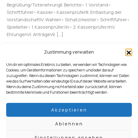
Begrüßung/TotenehrungII. Berichte• 1. Vorstand•
Schriftführer• Kassier• KassenprüferIII. Entlastung der
VorstandschaftIV. Wahlen• Schatzmeister• Schriftführer•
Spielleiter• 1. Kassenprüfer/in• 2. Kassenprüfer/inV.
EhrungenVI. AnträgeVII. […]
Weiterlesen »
Zustimmung verwalten
Um dir ein optimales Erlebnis zu bieten, verwenden wir Technologien wie
Cookies, um Geräteinformationen zu speichern und/oder darauf
zuzugreifen. Wenn du diesen Technologien zustimmst, können wir Daten
wie das Surfverhalten oder eindeutige IDs auf dieser Website verarbeiten.
Wenn du deine Zustimmung nicht erteilst oder zurückziehst, können
bestimmte Merkmale und Funktionen beeinträchtigt werden.
Datenschutzerklärung
Impressum
Akzeptieren
Cookie-Richtlinie (EU)
Ablehnen
Einstellungen ansehen