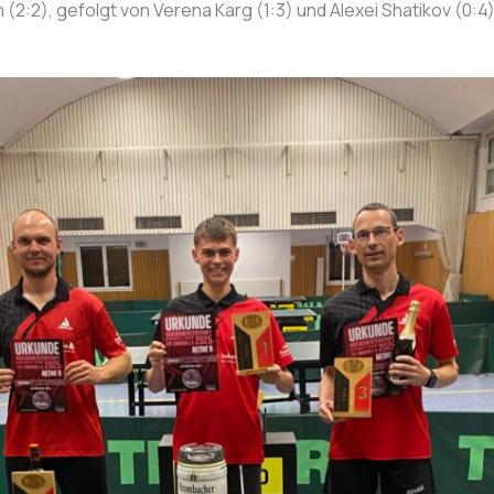
(2:2), gefolgt von Verena Karg (1:3) und Alexei Shatikov (0:4)