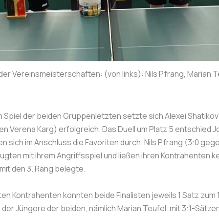
 der Vereinsmeisterschaften: (von links): Nils Pfrang, Marian
Im Spiel der beiden Gruppenletzten setzte sich Alexei Shatik
en Verena Karg) erfolgreich. Das Duell um Platz 5 entschied 
ten sich im Anschluss die Favoriten durch. Nils Pfrang (3:0 ge
en mit ihrem Angriffsspiel und ließen ihren Kontrahenten kei
it den 3. Rang belegte.
en Kontrahenten konnten beide Finalisten jeweils 1 Satz zum 1
der Jüngere der beiden, nämlich Marian Teufel, mit 3:1-Sätzen