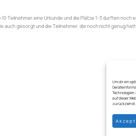
le 10 Teilnehmer eine Urkunde und die Plätze 1-3 durften noch
de auch gesorgt und die Teilnehmer, die noch nicht genug ha
Um dir ein opt
Geräteinforma
Technologien 
auf dieser Web
zurückziehst,
Akzept