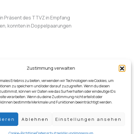
 ein Präsent des TTVZ in Empfang
tten, konnten in Doppelpaarungen
Zustimmung verwalten
imales Erlebnis zu bieten, verwenden wir Technologien wie Cookies, um
Nächster Beitrag
→
tionen zu speichern und/oder darauf zuzugreifen. Wenn du diesen
zustimmst, können wir Daten wie das Surfverhalten oder eindeutige IDs
site verarbeiten. Wenn du deine Zustimmung nicht erteilst oder
 können bestimmte Merkmale und Funktionen beeinträchtigt werden.
ieren
Ablehnen
Einstellungen ansehen
Facebook
Instagram
Cookie-Richtlinie
Datenschutzerklärung
Impressum