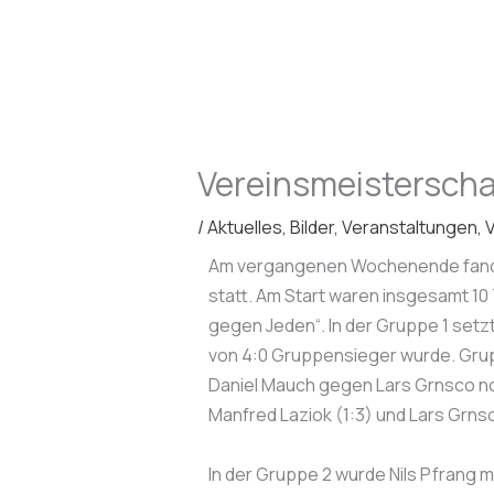
Zum
Inhalt
springen
Vereinsmeisterschaf
/
Aktuelles
,
Bilder
,
Veranstaltungen
,
V
Am vergangenen Wochenende fanden
statt. Am Start waren insgesamt 1
gegen Jeden“. In der Gruppe 1 setzt
von 4:0 Gruppensieger wurde. Grupp
Daniel Mauch gegen Lars Grnsco noc
Manfred Laziok (1:3) und Lars Grnsc
In der Gruppe 2 wurde Nils Pfrang 