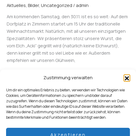
in
Aktuelles
,
Bilder
,
Uncategorized
/
admin
Zimmern
Am kommenden Samstag, den 30.11. ist es so weit: Auf dem
Dorfplatz in Zimmern startet um 15 Uhr der traditionelle
Weihnachtsmarkt. Natürlich, mit all unseren einzigartigen
Spezialitäten: Wir präsentieren stolz unsere Wurst, die
vom Elch „Acki“ gegrillt wird (natürlich keine Elchwurst),
denn keiner grillt mit so viel Liebe wie er. Außerdem
empfehlen wir unseren Glühwein,
Weiterlesen »
Zustimmung verwalten
Um dir ein optimales Erlebnis zu bieten, verwenden wir Technologien wie
Cookies, um Geräteinformationen zu speichern und/oder darauf
zuzugreifen. Wenn du diesen Technologien zustimmst, können wir Daten
wie das Surfverhalten oder eindeutige IDs auf dieser Website verarbeiten.
Wenn du deine Zustimmung nicht erteilst oder zurückziehst, können
bestimmte Merkmale und Funktionen beeinträchtigt werden.
Datenschutzerklärung
Impressum
Akzeptieren