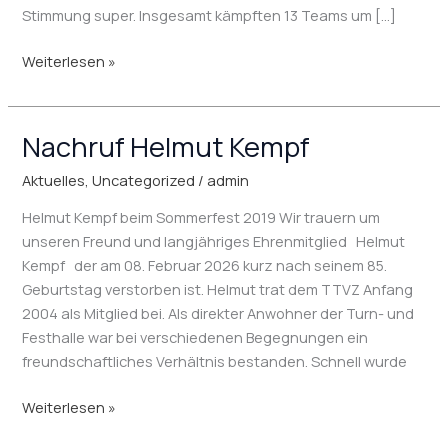
Stimmung super. Insgesamt kämpften 13 Teams um […]
Weiterlesen »
Nachruf Helmut Kempf
Nachruf
Helmut
Aktuelles
,
Uncategorized
/
admin
Kempf
Helmut Kempf beim Sommerfest 2019 Wir trauern um
unseren Freund und langjähriges Ehrenmitglied Helmut
Kempf der am 08. Februar 2026 kurz nach seinem 85.
Geburtstag verstorben ist. Helmut trat dem TTVZ Anfang
2004 als Mitglied bei. Als direkter Anwohner der Turn- und
Festhalle war bei verschiedenen Begegnungen ein
freundschaftliches Verhältnis bestanden. Schnell wurde
Weiterlesen »