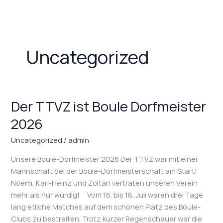
Zum
Inhalt
springen
Uncategorized
Der TTVZ ist Boule Dorfmeister
Der
TTVZ
2026
ist
Boule
Uncategorized
/
admin
Dorfmeister
Unsere Boule-Dorfmeister 2026 Der TTVZ war mit einer
2026
Mannschaft bei der Boule-Dorfmeisterschaft am Start!
Noemi, Karl-Heinz und Zoltan vertraten unseren Verein
mehr als nur würdig! Vom 16. bis 18. Juli waren drei Tage
lang etliche Matches auf dem schönen Platz des Boule-
Clubs zu bestreiten. Trotz kurzer Regenschauer war die